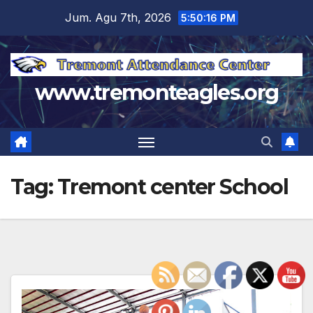
Skip
Jum. Agu 7th, 2026
5:50:17 PM
to
content
www.tremonteagles.org
Tag:
Tremont center School