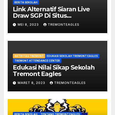
BERITA SEKOLAH
Link Alternatif Siaran Live
Draw SGP Di Situs
violinsofhopelou.com
MEI 8, 2023
TREMONTEAGLES
AKTIFITAS TREMONT
EDUKASI SEKOLAH TREMONT EAGLES
TREMONT ATTENDANCE CENTER
Edukasi Nilai Sikap Sekolah
Tremont Eagles
MARET 8, 2023
TREMONTEAGLES
BERITA SEKOLAH
TENTANG TREMONT EAGLES