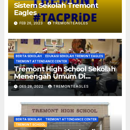
Sistem Sekolah Tremont
Eagles
FEB 26, 2023
TREMONTEAGLES
BERITA SEKOLAH
EDUKASI SEKOLAH TREMONT EAGLES
TREMONT ATTENDANCE CENTER
Tremont High School Sekolah
Menengah Umum Di
Mississippi
DES 28, 2022
TREMONTEAGLES
BERITA SEKOLAH
TREMONT ATTENDANCE CENTER
TREMONT SCHOOL