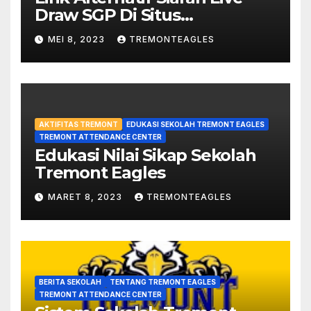
Draw SGP Di Situs
violinsofhopelou.com
MEI 8, 2023
TREMONTEAGLES
AKTIFITAS TREMONT
EDUKASI SEKOLAH TREMONT EAGLES
TREMONT ATTENDANCE CENTER
Edukasi Nilai Sikap Sekolah
Tremont Eagles
MARET 8, 2023
TREMONTEAGLES
BERITA SEKOLAH
TENTANG TREMONT EAGLES
TREMONT ATTENDANCE CENTER