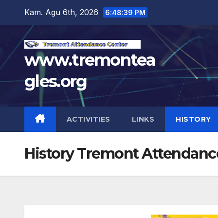
Skip
Kam. Agu 6th, 2026
6:48:40 PM
to
content
www.tremontea
gles.org
ACTIVITIES
LINKS
HISTORY
History Tremont Attendanc