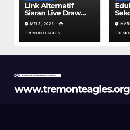
Link Alternatif
Eduk
Siaran Live Draw
Sek
SGP Di Situs
Eagl
MEI 8, 2023
MAR
violinsofhopelou.co
m
TREMONTEAGLES
TREMO
www.tremonteagles.org