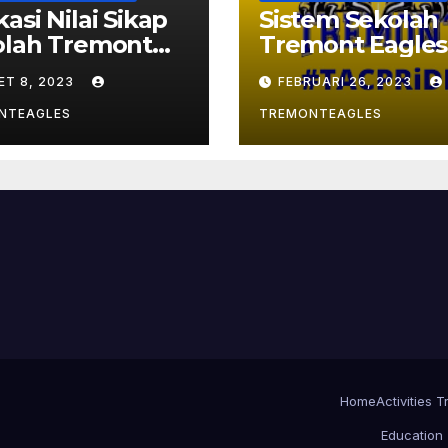
asi Nilai Sikap
Sistem Sekolah
olah Tremont
Tremont Eagles
es
ET 8, 2023
FEBRUARI 26, 2023
NTEAGLES
TREMONTEAGLES
Home
Activities
Education