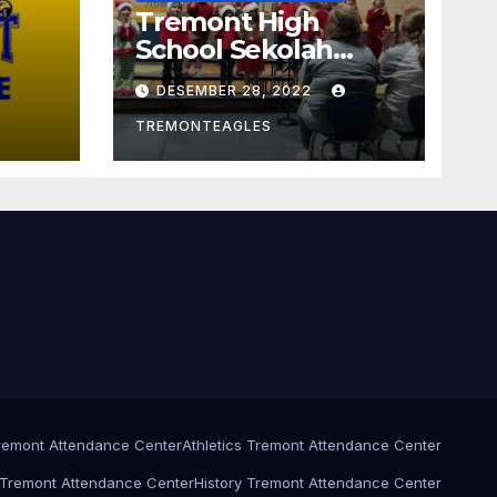
Tremont High
School Sekolah
Menengah Umum
DESEMBER 28, 2022
Di Mississippi
TREMONTEAGLES
 Tremont Attendance Center
Athletics Tremont Attendance Center
 Tremont Attendance Center
History Tremont Attendance Center