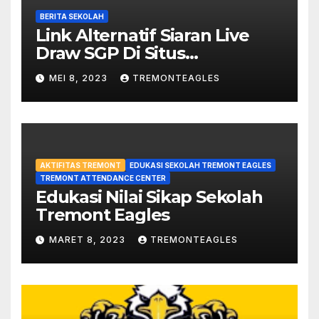
BERITA SEKOLAH
Link Alternatif Siaran Live
Draw SGP Di Situs
violinsofhopelou.com
MEI 8, 2023
TREMONTEAGLES
AKTIFITAS TREMONT
EDUKASI SEKOLAH TREMONT EAGLES
TREMONT ATTENDANCE CENTER
Edukasi Nilai Sikap Sekolah
Tremont Eagles
MARET 8, 2023
TREMONTEAGLES